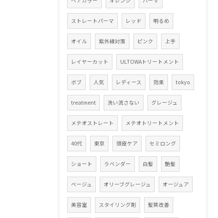
ヘアカラー
オレンジ
パーマ
ストレートパーマ
レッド
明るめ
オイル
紫外線対策
ピンク
上手
レイヤーカット
ULTOWAトリートメント
ボブ
人気
レディース
効果
tokyo
treatment
洗い流さない
グレージュ
メテオストレート
メテオトリートメント
40代
東京
頭皮ケア
セミロング
ショート
ラベンダー
白髪
艶髪
ベージュ
オリーブグレージュ
オージュア
美容室
スタイリング剤
髪質改善