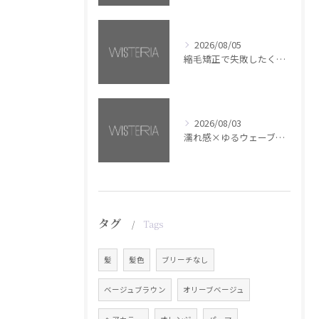
2026/08/05
縮毛矯正で失敗したくない方へ【銀座・美容室WISTERIA】
2026/08/03
濡れ感×ゆるウェーブミディアム【銀座・美容室WISTERIA】
タグ
Tags
髪
髪色
ブリーチなし
ベージュブラウン
オリーブベージュ