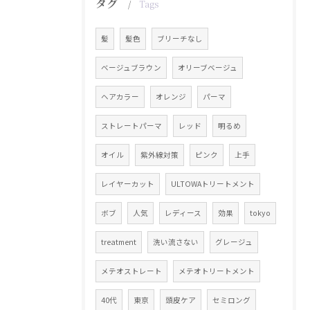
タグ
Tags
髪
髪色
ブリーチなし
ベージュブラウン
オリーブベージュ
ヘアカラー
オレンジ
パーマ
ストレートパーマ
レッド
明るめ
オイル
紫外線対策
ピンク
上手
レイヤーカット
ULTOWAトリートメント
ボブ
人気
レディース
効果
tokyo
treatment
洗い流さない
グレージュ
メテオストレート
メテオトリートメント
40代
東京
頭皮ケア
セミロング