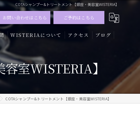
COTAシャンプー&トリートメント【銀座・美容室WISTERIA】
お問い合わせはこちら
ご予約はこちら
問
WISTERIAについて
アクセス
ブログ
髪質改善
室WISTERIA】
トリートメント
カラー
COTAシャンプー&トリートメント【銀座・美容室WISTERIA】
メンズ
ハイライト