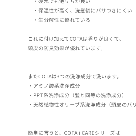
・硬水でも泡立ちが良い
・保湿性が高く、洗髪後にパサつきにくい
・生分解性に優れている
これに付け加えてCOTAは香りが良くて、
頭皮の防臭効果が優れています。
またCOTAは3つの洗浄成分で洗います。
・アミノ酸系洗浄成分
・PPT系洗浄成分（髪と同等の洗浄成分）
・天然植物性オリーブ系洗浄成分（頭皮のバ
簡単に言うと、COTA i CAREシリーズは