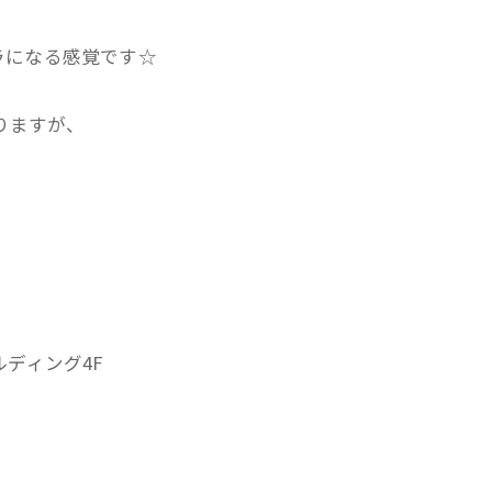
。
ラになる感覚です☆
ありますが、
ルディング4F