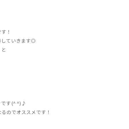
です！
善していきます◎
くと
(^ ^)♪
なるのでオススメです！