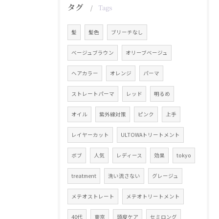
タグ
Tags
髪
髪色
ブリーチなし
ベージュブラウン
オリーブベージュ
ヘアカラー
オレンジ
パーマ
ストレートパーマ
レッド
明るめ
オイル
紫外線対策
ピンク
上手
レイヤーカット
ULTOWAトリートメント
ボブ
人気
レディース
効果
tokyo
treatment
洗い流さない
グレージュ
メテオストレート
メテオトリートメント
40代
東京
頭皮ケア
セミロング