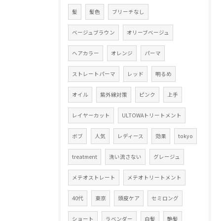
髪
髪色
ブリーチなし
ベージュブラウン
オリーブベージュ
ヘアカラー
オレンジ
パーマ
ストレートパーマ
レッド
明るめ
オイル
紫外線対策
ピンク
上手
レイヤーカット
ULTOWAトリートメント
ボブ
人気
レディース
効果
tokyo
treatment
洗い流さない
グレージュ
メテオストレート
メテオトリートメント
40代
東京
頭皮ケア
セミロング
ショート
ラベンダー
白髪
艶髪