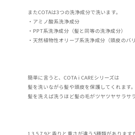
またCOTAは3つの洗浄成分で洗います。
・アミノ酸系洗浄成分
・PPT系洗浄成分（髪と同等の洗浄成分）
・天然植物性オリーブ系洗浄成分（頭皮のバ
簡単に言うと、COTA i CAREシリーズは
髪を洗いながら髪や頭皮を保護してくれます
髪を洗えば洗うほど髪の毛がツヤツヤサラサ
1 3 5 7 9と香りと重さが違う5種類があります