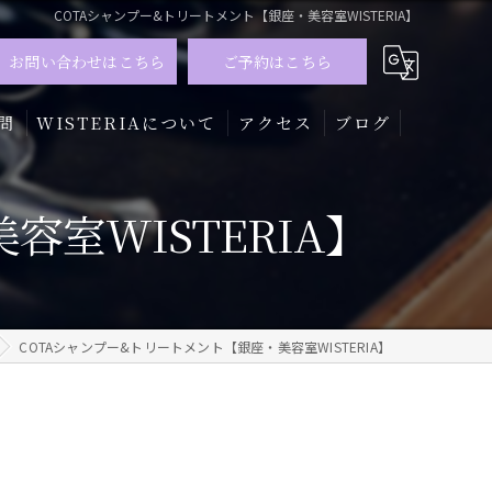
COTAシャンプー&トリートメント【銀座・美容室WISTERIA】
お問い合わせはこちら
ご予約はこちら
問
WISTERIAについて
アクセス
ブログ
髪質改善
室WISTERIA】
トリートメント
カラー
COTAシャンプー&トリートメント【銀座・美容室WISTERIA】
メンズ
ハイライト