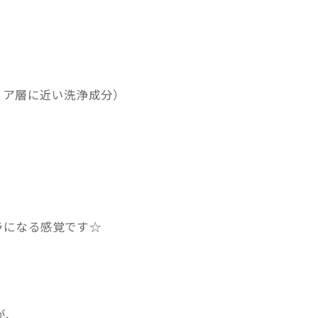
リア層に近い洗浄成分）
。
ラになる感覚です☆
が、