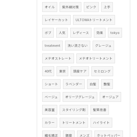
オイル
紫外線対策
ピンク
上手
レイヤーカット
ULTOWAトリートメント
ボブ
人気
レディース
効果
tokyo
treatment
洗い流さない
グレージュ
メテオストレート
メテオトリートメント
40代
東京
頭皮ケア
セミロング
ショート
ラベンダー
白髪
艶髪
ベージュ
オリーブグレージュ
オージュア
美容室
スタイリング剤
髪質改善
カラー
トリートメント
ハイライト
縮毛矯正
銀座
メンズ
ホットペッパー