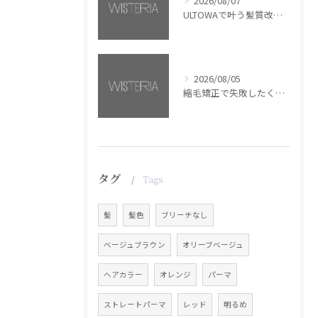
2026/08/07
ULTOWAで叶う髪質改善美髪カラー【銀座・美容室WISTERIA】
2026/08/05
縮毛矯正で失敗したくない方へ【銀座・美容室WISTERIA】
タグ
Tags
髪
髪色
ブリーチなし
ベージュブラウン
オリーブベージュ
ヘアカラー
オレンジ
パーマ
ストレートパーマ
レッド
明るめ