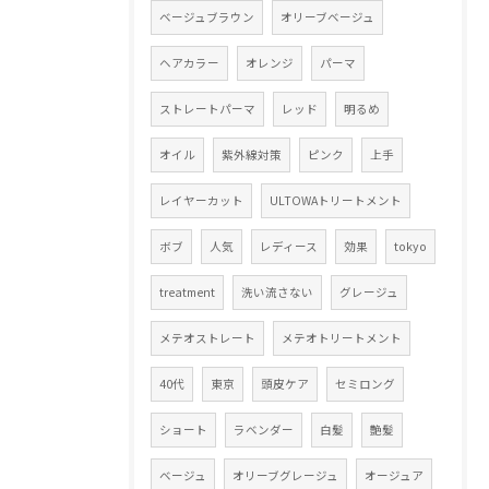
ベージュブラウン
オリーブベージュ
ヘアカラー
オレンジ
パーマ
ストレートパーマ
レッド
明るめ
オイル
紫外線対策
ピンク
上手
レイヤーカット
ULTOWAトリートメント
ボブ
人気
レディース
効果
tokyo
treatment
洗い流さない
グレージュ
メテオストレート
メテオトリートメント
40代
東京
頭皮ケア
セミロング
ショート
ラベンダー
白髪
艶髪
ベージュ
オリーブグレージュ
オージュア