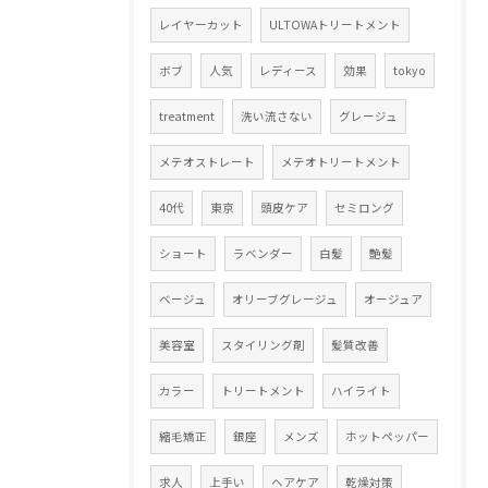
レイヤーカット
ULTOWAトリートメント
ボブ
人気
レディース
効果
tokyo
treatment
洗い流さない
グレージュ
メテオストレート
メテオトリートメント
40代
東京
頭皮ケア
セミロング
ショート
ラベンダー
白髪
艶髪
ベージュ
オリーブグレージュ
オージュア
美容室
スタイリング剤
髪質改善
カラー
トリートメント
ハイライト
縮毛矯正
銀座
メンズ
ホットペッパー
求人
上手い
ヘアケア
乾燥対策