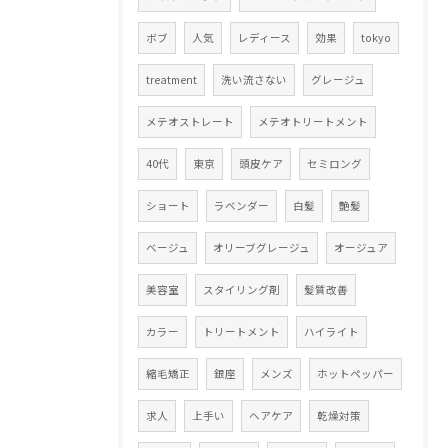
ボブ
人気
レディース
効果
tokyo
treatment
洗い流さない
グレージュ
メテオストレート
メテオトリートメント
40代
東京
頭皮ケア
セミロング
ショート
ラベンダー
白髪
艶髪
ベージュ
オリーブグレージュ
オージュア
美容室
スタイリング剤
髪質改善
カラー
トリートメント
ハイライト
縮毛矯正
銀座
メンズ
ホットペッパー
求人
上手い
ヘアケア
乾燥対策