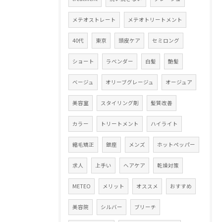
メテオストレート
メテオトリートメント
40代
東京
頭皮ケア
セミロング
ショート
ラベンダー
白髪
艶髪
ベージュ
オリーブグレージュ
オージュア
美容室
スタイリング剤
髪質改善
カラー
トリートメント
ハイライト
縮毛矯正
銀座
メンズ
ホットペッパー
求人
上手い
ヘアケア
乾燥対策
METEO
メリット
オススメ
おすすめ
美容院
シルバー
ブリーチ