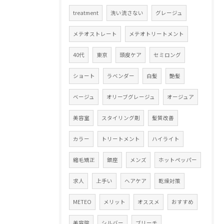
treatment
洗い流さない
グレージュ
メテオストレート
メテオトリートメント
40代
東京
頭皮ケア
セミロング
ショート
ラベンダー
白髪
艶髪
ベージュ
オリーブグレージュ
オージュア
美容室
スタイリング剤
髪質改善
カラー
トリートメント
ハイライト
縮毛矯正
銀座
メンズ
ホットペッパー
求人
上手い
ヘアケア
乾燥対策
METEO
メリット
オススメ
おすすめ
美容院
シルバー
ブリーチ