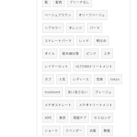
髪
髪色
ブリーチなし
ベージュブラウン
オリーブベージュ
ヘアカラー
オレンジ
パーマ
ストレートパーマ
レッド
明るめ
オイル
紫外線対策
ピンク
上手
レイヤーカット
ULTOWAトリートメント
ボブ
人気
レディース
効果
tokyo
treatment
洗い流さない
グレージュ
メテオストレート
メテオトリートメント
40代
東京
頭皮ケア
セミロング
ショート
ラベンダー
白髪
艶髪