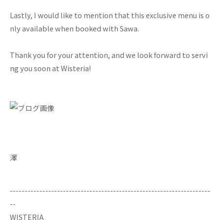
Lastly, I would like to mention that this exclusive menu is o
nly available when booked with Sawa.
Thank you for your attention, and we look forward to servi
ng you soon at Wisteria!
澤
--------------------------------------------------------------------
--
WISTERIA