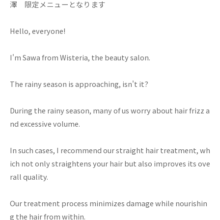
澤 限定メニューとなります
Hello, everyone!
I'm Sawa from Wisteria, the beauty salon.
The rainy season is approaching, isn't it?
During the rainy season, many of us worry about hair frizz a
nd excessive volume.
In such cases, I recommend our straight hair treatment, wh
ich not only straightens your hair but also improves its ove
rall quality.
Our treatment process minimizes damage while nourishin
g the hair from within.