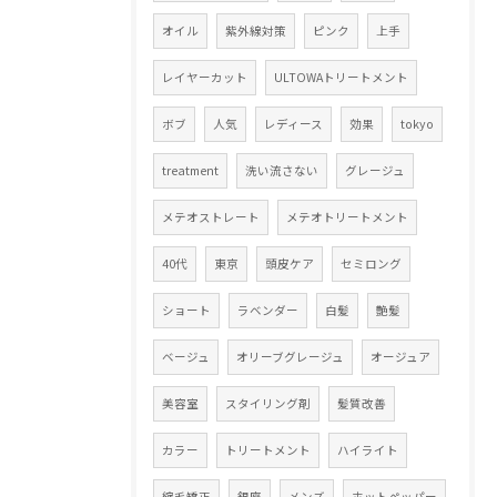
オイル
紫外線対策
ピンク
上手
レイヤーカット
ULTOWAトリートメント
ボブ
人気
レディース
効果
tokyo
treatment
洗い流さない
グレージュ
メテオストレート
メテオトリートメント
40代
東京
頭皮ケア
セミロング
ショート
ラベンダー
白髪
艶髪
ベージュ
オリーブグレージュ
オージュア
美容室
スタイリング剤
髪質改善
カラー
トリートメント
ハイライト
縮毛矯正
銀座
メンズ
ホットペッパー