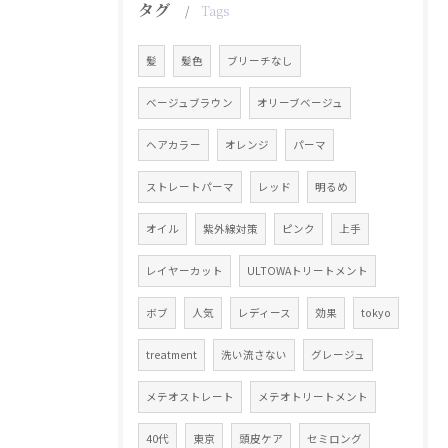
タグ
Tags
髪
髪色
ブリーチなし
ベージュブラウン
オリーブベージュ
ヘアカラー
オレンジ
パーマ
ストレートパーマ
レッド
明るめ
オイル
紫外線対策
ピンク
上手
レイヤーカット
ULTOWAトリートメント
ボブ
人気
レディース
効果
tokyo
treatment
洗い流さない
グレージュ
メテオストレート
メテオトリートメント
40代
東京
頭皮ケア
セミロング