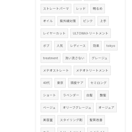
ストレートパーマ
レッド
明るめ
オイル
紫外線対策
ピンク
上手
レイヤーカット
ULTOWAトリートメント
ボブ
人気
レディース
効果
tokyo
treatment
洗い流さない
グレージュ
メテオストレート
メテオトリートメント
40代
東京
頭皮ケア
セミロング
ショート
ラベンダー
白髪
艶髪
ベージュ
オリーブグレージュ
オージュア
美容室
スタイリング剤
髪質改善