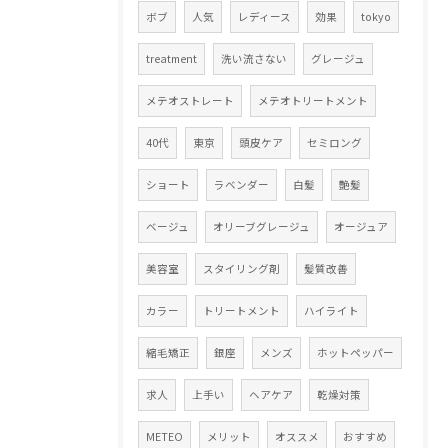
ボブ
人気
レディース
効果
tokyo
treatment
洗い流さない
グレージュ
メテオストレート
メテオトリートメント
40代
東京
頭皮ケア
セミロング
ショート
ラベンダー
白髪
艶髪
ベージュ
オリーブグレージュ
オージュア
美容室
スタイリング剤
髪質改善
カラー
トリートメント
ハイライト
縮毛矯正
銀座
メンズ
ホットペッパー
求人
上手い
ヘアケア
乾燥対策
METEO
メリット
オススメ
おすすめ