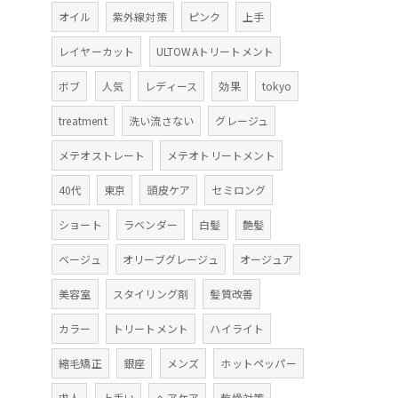
オイル
紫外線対策
ピンク
上手
レイヤーカット
ULTOWAトリートメント
ボブ
人気
レディース
効果
tokyo
treatment
洗い流さない
グレージュ
メテオストレート
メテオトリートメント
40代
東京
頭皮ケア
セミロング
ショート
ラベンダー
白髪
艶髪
ベージュ
オリーブグレージュ
オージュア
美容室
スタイリング剤
髪質改善
カラー
トリートメント
ハイライト
縮毛矯正
銀座
メンズ
ホットペッパー
求人
上手い
ヘアケア
乾燥対策