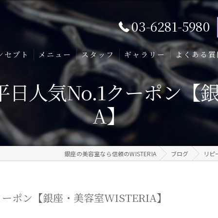
03-6281-5980
ンセプト
メニュー
スタッフ
ギャラリー
よくある質
日人気No.1クーポン【銀座
A】
銀座の美容室なら信頼のWISTERIA
ブログ
リピ
ーポン【銀座・美容室WISTERIA】