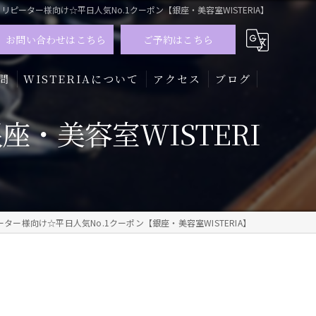
リピーター様向け☆平日人気No.1クーポン【銀座・美容室WISTERIA】
お問い合わせはこちら
ご予約はこちら
問
WISTERIAについて
アクセス
ブログ
・美容室WISTERI
髪質改善
トリートメント
カラー
ーター様向け☆平日人気No.1クーポン【銀座・美容室WISTERIA】
メンズ
ハイライト