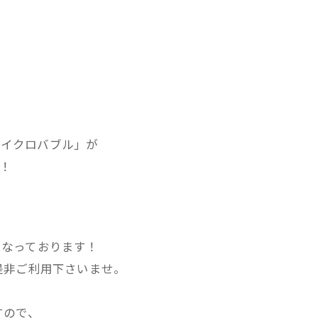
。
マイクロバブル」が
す！
得になっております！
是非ご利用下さいませ。
すので、