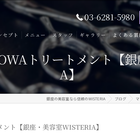
03-6281-5980
ンセプト
メニュー
スタッフ
ギャラリー
よくある質
OWAトリートメント【銀座
A】
銀座の美容室なら信頼のWISTERIA
ブログ
マ
ント【銀座・美容室WISTERIA】