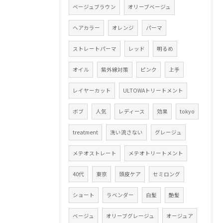
ベージュブラウン
オリーブベージュ
ヘアカラー
オレンジ
パーマ
ストレートパーマ
レッド
明るめ
オイル
紫外線対策
ピンク
上手
レイヤーカット
ULTOWAトリートメント
ボブ
人気
レディース
効果
tokyo
treatment
洗い流さない
グレージュ
メテオストレート
メテオトリートメント
40代
東京
頭皮ケア
セミロング
ショート
ラベンダー
白髪
艶髪
ベージュ
オリーブグレージュ
オージュア