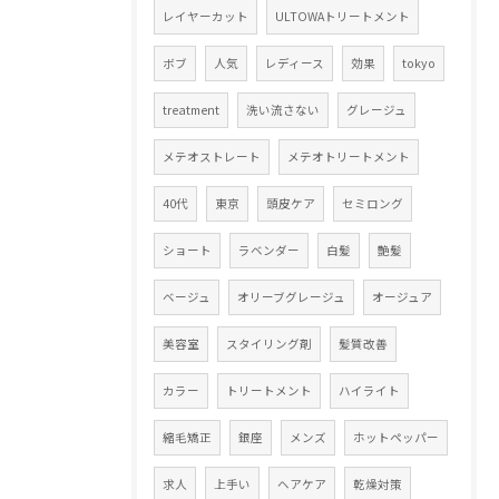
レイヤーカット
ULTOWAトリートメント
ボブ
人気
レディース
効果
tokyo
treatment
洗い流さない
グレージュ
メテオストレート
メテオトリートメント
40代
東京
頭皮ケア
セミロング
ショート
ラベンダー
白髪
艶髪
ベージュ
オリーブグレージュ
オージュア
美容室
スタイリング剤
髪質改善
カラー
トリートメント
ハイライト
縮毛矯正
銀座
メンズ
ホットペッパー
求人
上手い
ヘアケア
乾燥対策