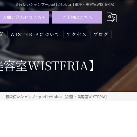
普段使いシャンプーpart1☆tokita【銀座・美容室WISTERIA】
お問い合わせはこちら
ご予約はこちら
問
WISTERIAについて
アクセス
ブログ
髪質改善
容室WISTERIA】
トリートメント
カラー
普段使いシャンプーpart1☆tokita【銀座・美容室WISTERIA】
メンズ
ハイライト