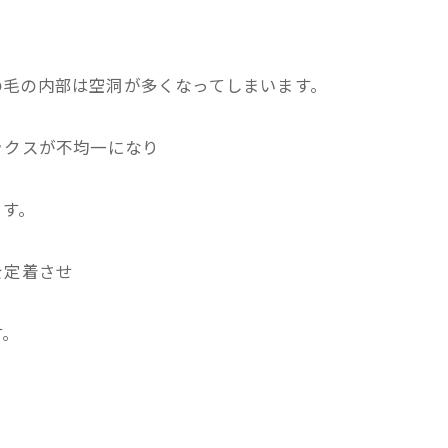
の毛の内部は空洞が多くなってしまいます。
ックスが不均一になり
ます。
を定着させ
す。