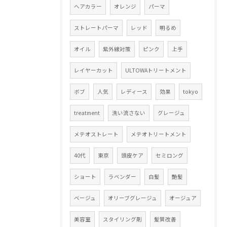
ヘアカラー
オレンジ
パーマ
ストレートパーマ
レッド
明るめ
オイル
紫外線対策
ピンク
上手
レイヤーカット
ULTOWAトリートメント
ボブ
人気
レディース
効果
tokyo
treatment
洗い流さない
グレージュ
メテオストレート
メテオトリートメント
40代
東京
頭皮ケア
セミロング
ショート
ラベンダー
白髪
艶髪
ベージュ
オリーブグレージュ
オージュア
美容室
スタイリング剤
髪質改善