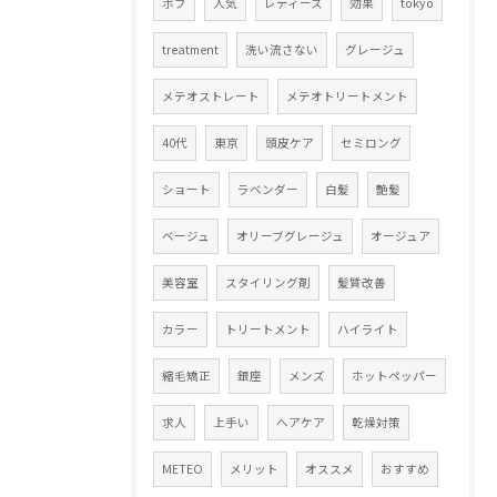
ボブ
人気
レディース
効果
tokyo
treatment
洗い流さない
グレージュ
メテオストレート
メテオトリートメント
40代
東京
頭皮ケア
セミロング
ショート
ラベンダー
白髪
艶髪
ベージュ
オリーブグレージュ
オージュア
美容室
スタイリング剤
髪質改善
カラー
トリートメント
ハイライト
縮毛矯正
銀座
メンズ
ホットペッパー
求人
上手い
ヘアケア
乾燥対策
METEO
メリット
オススメ
おすすめ