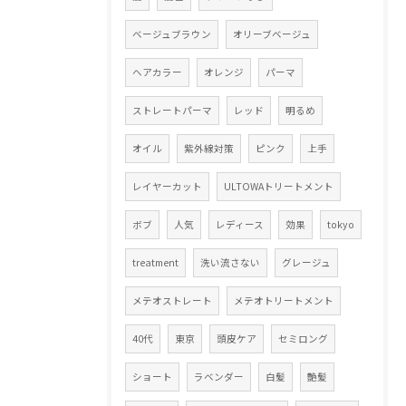
ベージュブラウン
オリーブベージュ
ヘアカラー
オレンジ
パーマ
ストレートパーマ
レッド
明るめ
オイル
紫外線対策
ピンク
上手
レイヤーカット
ULTOWAトリートメント
ボブ
人気
レディース
効果
tokyo
treatment
洗い流さない
グレージュ
メテオストレート
メテオトリートメント
40代
東京
頭皮ケア
セミロング
ショート
ラベンダー
白髪
艶髪