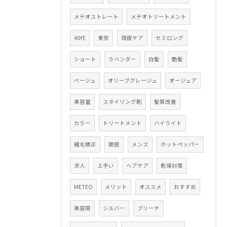
メテオストレート
メテオトリートメント
40代
東京
頭皮ケア
セミロング
ショート
ラベンダー
白髪
艶髪
ベージュ
オリーブグレージュ
オージュア
美容室
スタイリング剤
髪質改善
カラー
トリートメント
ハイライト
縮毛矯正
銀座
メンズ
ホットペッパー
求人
上手い
ヘアケア
乾燥対策
METEO
メリット
オススメ
おすすめ
美容院
シルバー
ブリーチ